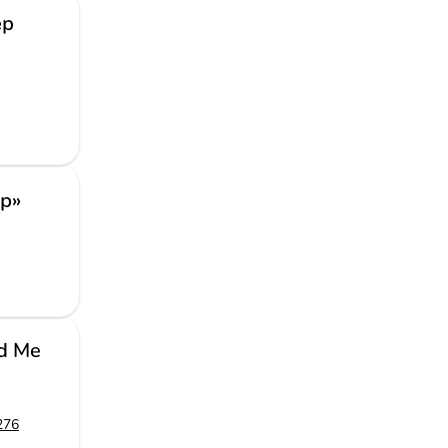
ер
р»
d Me
276