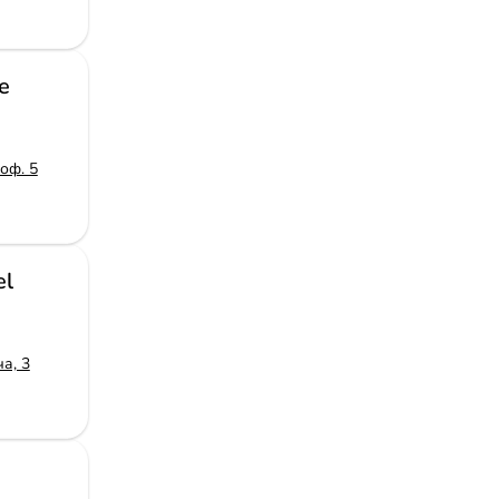
e
оф. 5
el
а, 3