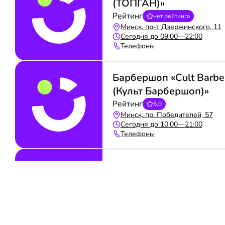
(ТОПГАН)»
Рейтинг
нет рейтинга
Минск, пр-т Дзержинского, 11
Сегодня до 09:00—22:00
Телефоны
Барбершоп «Cult Barbe
(Культ Барбершоп)»
Рейтинг
5,0
Минск, пр. Победителей, 57
Сегодня до 10:00—21:00
Телефоны
Барбершоп «Lezvie
(Лезвие)»
Рейтинг
4,4
Минск, ул. Сурганова, 57Б
Сегодня до 10:00—21:00
Телефоны
1
2
3
4