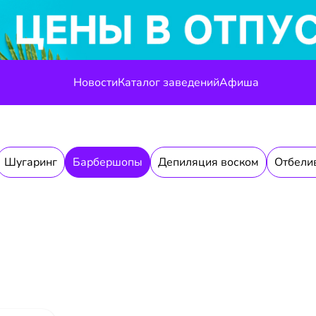
Новости
Каталог заведений
Афиша
Шугаринг
Барбершопы
Депиляция воском
Отбели