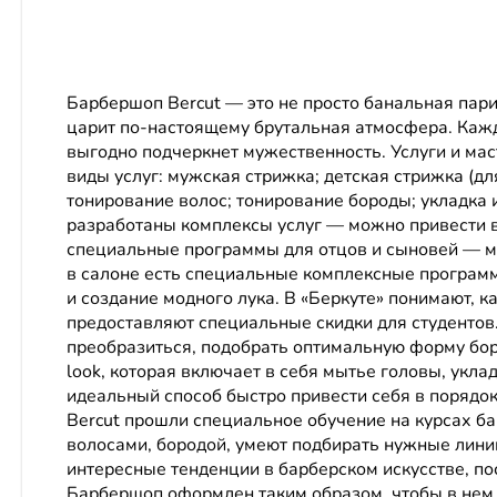
Барбершоп Bercut — это не просто банальная пари
царит по-настоящему брутальная атмосфера. Кажд
выгодно подчеркнет мужественность. Услуги и ма
виды услуг: мужская стрижка; детская стрижка (д
тонирование волос; тонирование бороды; укладка 
разработаны комплексы услуг — можно привести в 
специальные программы для отцов и сыновей — ма
в салоне есть специальные комплексные программ
и создание модного лука. В «Беркуте» понимают,
предоставляют специальные скидки для студентов
преобразиться, подобрать оптимальную форму боро
look, которая включает в себя мытье головы, уклад
идеальный способ быстро привести себя в порядо
Bercut прошли специальное обучение на курсах б
волосами, бородой, умеют подбирать нужные лин
интересные тенденции в барберском искусстве, п
Барбершоп оформлен таким образом, чтобы в нем 