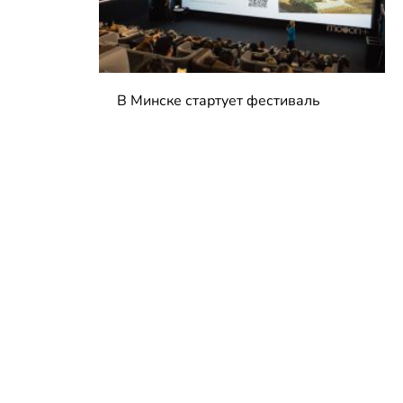
В Минске стартует фестиваль
мирового класса. Покажут
премьеры 10 фильмов об
архитектуре и урбанистике с
лекциями экспертов
05.08.2026 | Анонсы
КОНТАКТЫ
reklama@dosug.by
info@dosug.by
ИП Резько Роман Николаевич
УНП: 291573618