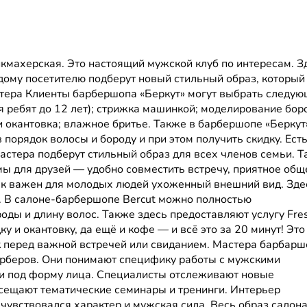
кмахерская. Это настоящий мужской клуб по интересам. З
ому посетителю подберут новый стильный образ, который
стера Клиенты барбершопа «Беркут» могут выбрать следу
ля ребят до 12 лет); стрижка машинкой; моделирование бор
и окантовка; влажное бритье. Также в барбершопе «Беркут
порядок волосы и бороду и при этом получить скидку. Ест
стера подберут стильный образ для всех членов семьи. 
ы для друзей — удобно совместить встречу, приятное общ
 как важен для молодых людей ухоженный внешний вид. Зде
. В салоне-барбершопе Bercut можно полностью
ды и длину волос. Также здесь предоставляют услугу Fre
ку и окантовку, да ещё и кофе — и всё это за 20 минут! Это
к перед важной встречей или свиданием. Мастера барбарш
арберов. Они понимают специфику работы с мужскими
ии под форму лица. Специалисты отслеживают новые
осещают тематические семинары и тренинги. Интерьер
чувствовался характер и мужская сила. Весь образ салон