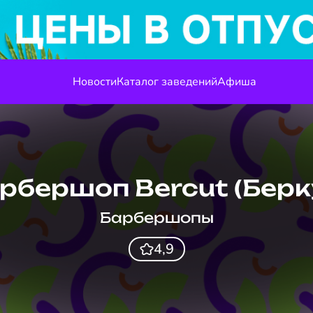
Новости
Каталог заведений
Афиша
рбершоп Bercut (Берк
Барбершопы
4,9