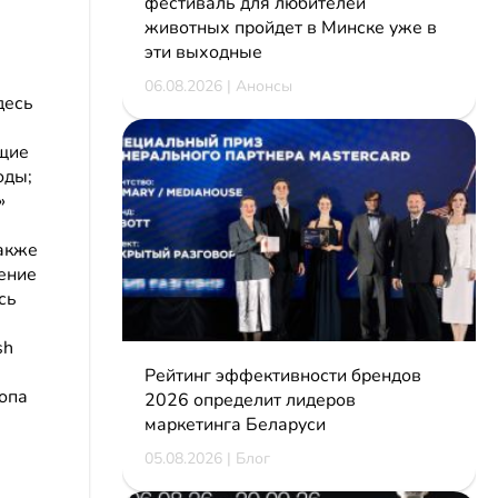
фестиваль для любителей
животных пройдет в Минске уже в
эти выходные
06.08.2026 | Анонсы
десь
ющие
оды;
»
ь
Также
ение
сь
sh
Рейтинг эффективности брендов
опа
2026 определит лидеров
маркетинга Беларуси
05.08.2026 | Блог
а