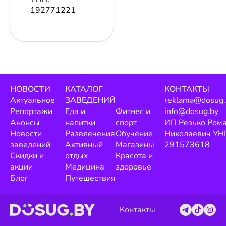
192771221
НОВОСТИ
КАТАЛОГ
КОНТАКТЫ
Актуальное
ЗАВЕДЕНИЙ
reklama@dosug.
Репортажи
Еда и
Фитнес и
info@dosug.by
Анонсы
напитки
спорт
ИП Резько Ром
Новости
Развлечения
Обучение
Николаевич УН
заведений
Активный
Магазины
291573618
Скидки и
отдых
Красота и
акции
Медицина
здоровье
Блог
Путешествия
Контакты