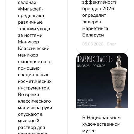
эффективности
салонах
брендов 2026
«Мильфей»
определит
предлагают
лидеров
различные
маркетинга
техники ухода
Беларуси
за ногтями
Маникюр
05.08.2026 | Блог
Классический
маникюр
выполняется с
помощью
специальных
косметических
инструментов.
Во время
классического
маникюра руки
опускают в
В Национальном
мыльный
художественном
раствор для
музее