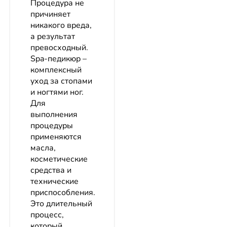
Процедура не
причиняет
никакого вреда,
а результат
превосходный.
Spa-педикюр –
комплексный
уход за стопами
и ногтями ног.
Для
выполнения
процедуры
применяются
масла,
косметические
средства и
технические
приспособления.
Это длительный
процесс,
который