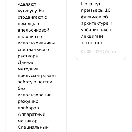
Покажут
удаляют
премьеры 10
кутикулу. Ее
фильмов об
отодвигают с
архитектуре и
помощью
урбанистике с
апельсиновой
лекциями
палочки и с
экспертов
использованием
специального
05.08.2026 | Анонсы
раствора.
Данная
методика
предусматривает
заботу о ногтях
без
использования
режущих
приборов
Аппаратный
маникюр.
Специальный