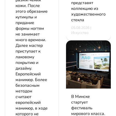
размягчения
представят
кожи. После
коллекцию из
этого обрезание
художественного
кутикулы и
стекла
придание
05.08.2026 |
формы ногтям
Искусство
не занимает
много времени.
Далее мастер
приступает к
лаковому
покрытию и
дизайну.
Европейский
маникюр. Более
безопасным
методом
В Минске
считают
стартует
европейский
фестиваль
маникюр, в ходе
мирового класса.
которого не