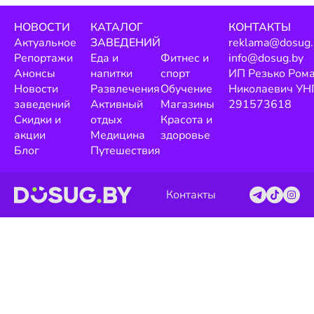
НОВОСТИ
КАТАЛОГ
КОНТАКТЫ
Актуальное
ЗАВЕДЕНИЙ
reklama@dosug.
Репортажи
Еда и
Фитнес и
info@dosug.by
Анонсы
напитки
спорт
ИП Резько Ром
Новости
Развлечения
Обучение
Николаевич УН
заведений
Активный
Магазины
291573618
Скидки и
отдых
Красота и
акции
Медицина
здоровье
Блог
Путешествия
Контакты