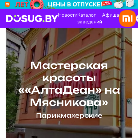
Новости
Каталог
Афиша
заведений
Мастерская
красоты
««АлтаДеан» на
Мясникова»
Парикмахерские