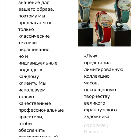
значение для
вашего образа,
поэтому мы
предлагаем не
только
классические
техники
окрашивания,
«Луч»
но и
представил
индивидуальные
лимитированную
подходы к
коллекцию
каждому
часов,
клиенту. Мы
посвященную
используем
творчеству
только
великого
качественные
французского
профессиональные
художника
красители,
чтобы
03.08.2026 |
обеспечить
Новинка