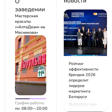
новости
О
заведении
Мастерская
красоты
««АлтаДеан» на
Мясникова»
Рейтинг
эффективности
брендов 2026
определит
лидеров
маркетинга
Беларуси
График работы:
05.08.2026 | Блог
пн. 08:00—20:00