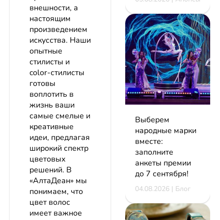
внешности, а
настоящим
произведением
искусства. Наши
опытные
стилисты и
color-стилисты
готовы
воплотить в
жизнь ваши
самые смелые и
Выберем
креативные
народные марки
идеи, предлагая
вместе:
широкий спектр
заполните
цветовых
анкеты премии
решений. В
до 7 сентября!
«АлтаДеан» мы
04.08.2026 | Блог
понимаем, что
цвет волос
имеет важное