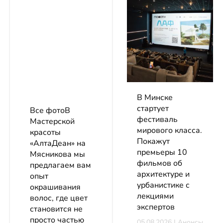
В Минске
стартует
Все фотоВ
фестиваль
Мастерской
мирового класса.
красоты
Покажут
«АлтаДеан» на
премьеры 10
Мясникова мы
фильмов об
предлагаем вам
архитектуре и
опыт
урбанистике с
окрашивания
лекциями
волос, где цвет
экспертов
становится не
просто частью
05.08.2026 | Анонсы