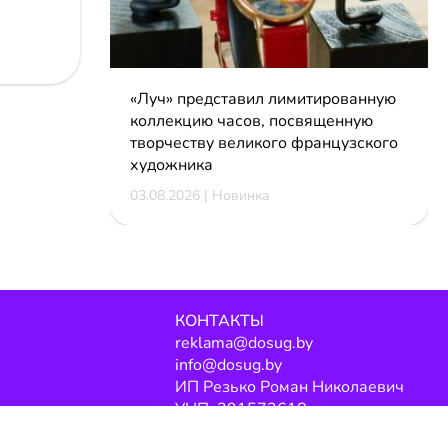
«Луч» представил лимитированную
коллекцию часов, посвященную
творчеству великого французского
художника
03.08.2026 | Новинка
КОНТАКТЫ
reklama@dosug.by
info@dosug.by
ИП Резько Роман Николаевич
УНП: 291573618