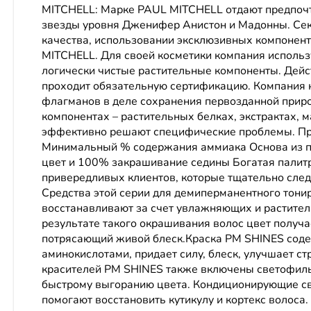
MITCHELL: Марке PAUL MITCHELL отдают предпочт
звезды уровня Дженифер Анистон и Мадонны. Секр
качества, использовании эксклюзивных компонен
MITCHELL. Для своей косметики компания использ
логически чистые растительные компоненты. Дейс
проходит обязательную сертификацию. Компания н
флагманов в деле сохранения первоз­данной при
компонентах – растительных белках, экс­трактах, 
эффективно решают специфические проблемы. Пр
Минимальный % содержания аммиака Основа из п
цвет и 100% закрашивание седины Богатая палит
привередливых клиентов, которые тщательно след
Средства этой серии для демиперманентного тонир
восстанавливают за счет увлажняющих и раститель
результате такого окра­шивания волос цвет полу
потрясающий живой блеск.Краска PM SHINES соде
аминокислотами, придает силу, блеск, улучшает ст
кра­сителей PM SHINES также включены светофил
быстрому выгоранию цвета. Кондиционирующие с
помогают восстановить кутикулу и кортекс волоса.