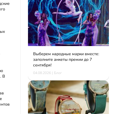
дские
его
вых
й
Выберем народные марки вместе:
заполните анкеты премии до 7
сентября!
но
04.08.2026 | Блог
. В
ав
е
ентов