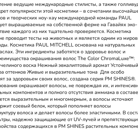
ение ведущие международные стилисты, а также гол­ливу
ет популярности этой косметики – в сочетании высочайш
тов и творческих ноу-хау международной команды PAUL
ует выращиваемые на собственной ферме на Гавайях эко­
твие каждого из них тщательно проверяется. Косметика
е проводит тесты на животных и является одним из миро
роды. Косметика PAUL MITCHELL основана на натуральных
маслах. Эти ингредиенты заботятся о здоровье волос и
еимущества окрашивания волос The Color ChromaLuxe™:
челиного воска Нежный эвкалиптовый аромат Устойчивы
ра оттенков Живые и выразительные тона Для особо
ят за здоровьем своих волос, создана серия PM SHINES®.
ования окра­шивают волосы, не повреждая их, и интенсив
ных компонентов и полного отсутствия аммиака в составе
чается выразительным и многомерным, а волосы источают
ржит соевый белок, который пополняет волосы
руктуру волоса и делает волосы более эластичными. В сост
ьтры, надежно защищающие от UV-лучей и препятствующи
войства содержащихся в PM SHINES растительных компон