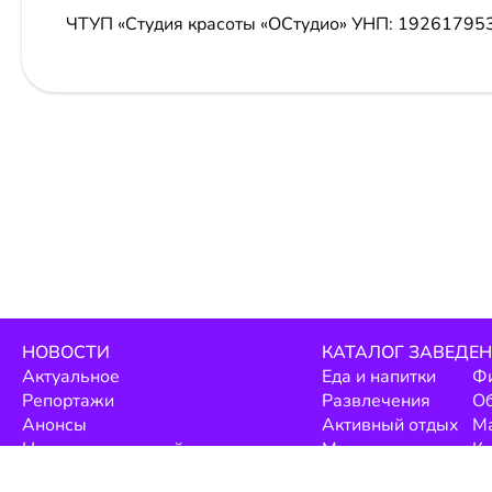
ЧТУП «Студия красоты «ОСтудио»
УНП: 19261795
НОВОСТИ
КАТАЛОГ ЗАВЕДЕ
Актуальное
Еда и напитки
Фи
Репортажи
Развлечения
О
Анонсы
Активный отдых
М
Новости заведений
Медицина
Кр
Скидки и акции
Путешествия
зд