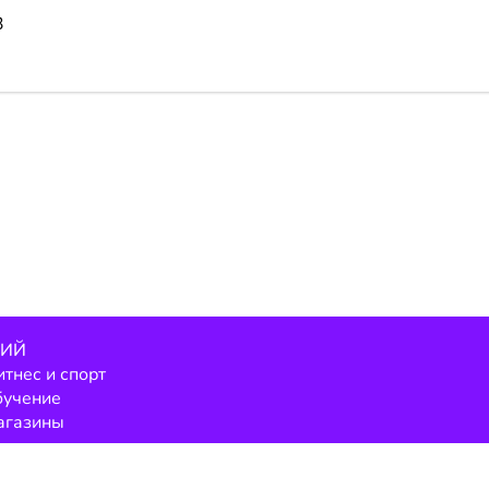
3
НИЙ
тнес и спорт
бучение
агазины
асота и
оровье