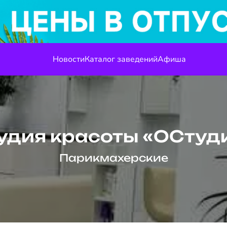
Новости
Каталог заведений
Афиша
удия красоты «ОСтуд
Парикмахерские