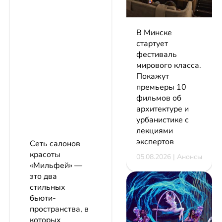
В Минске
стартует
фестиваль
мирового класса.
Покажут
премьеры 10
фильмов об
архитектуре и
урбанистике с
лекциями
экспертов
Сеть салонов
красоты
05.08.2026 | Анонсы
«Мильфей» —
это два
стильных
бьюти-
пространства, в
которых