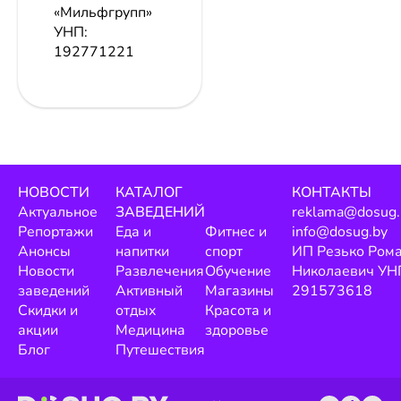
«Мильфгрупп»
УНП:
192771221
НОВОСТИ
КАТАЛОГ
КОНТАКТЫ
Актуальное
ЗАВЕДЕНИЙ
reklama@dosug.
Репортажи
Еда и
Фитнес и
info@dosug.by
Анонсы
напитки
спорт
ИП Резько Ром
Новости
Развлечения
Обучение
Николаевич УН
заведений
Активный
Магазины
291573618
Скидки и
отдых
Красота и
акции
Медицина
здоровье
Блог
Путешествия