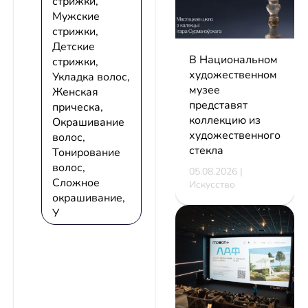
стрижки,
Мужские
стрижки,
Детские
В Национальном
стрижки,
художественном
Укладка волос,
музее
Женская
представят
прическа,
коллекцию из
Окрашивание
художественного
волос,
стекла
Тонирование
волос,
05.08.2026 |
Сложное
Искусство
окрашивание,
У