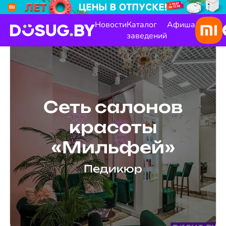
Новости
Каталог
Афиша
заведений
Сеть салонов
красоты
«Мильфей»
Педикюр