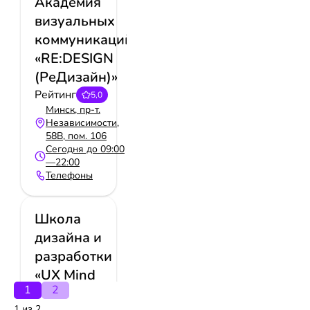
Академия
визуальных
коммуникаций
«RE:DESIGN
(РеДизайн)»
Рейтинг
5,0
Минск, пр-т.
Независимости,
58В, пом. 106
Сегодня до 09:00
—22:00
Телефоны
Школа
дизайна и
разработки
«UX Mind
1
2
School
1 из 2