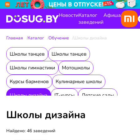
Новости
Каталог
Афиша
заведений
Главная
Каталог
Обучение
Школы дизайна
Школы танцев
Школы танцев
Школы гимнастики
Мотошколы
Курсы барменов
Кулинарные школы
Школы дизайна
IT-курсы
Детские сады
Автошколы
Курсы подготовки к ЦТ
Школы дизайна
Онлайн-обучение
Подготовка к школе
Найдено: 46 заведений
Школы красоты
Курсы иностранных языков