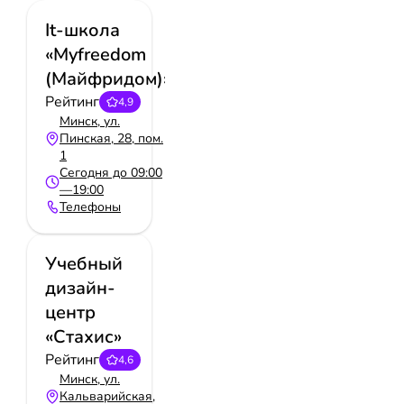
It-школа
Тренинги и семинары
Школы искусств
«Myfreedom
Центры развития детей
(Майфридом)»
Рейтинг
4,9
Минск, ул.
Пинская, 28, пом.
1
Сегодня до 09:00
—19:00
Телефоны
Учебный
дизайн-
центр
«Стахис»
Рейтинг
4,6
Минск, ул.
Кальварийская,