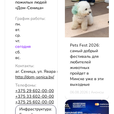
пожилых людей
«Дом-Сеница»
График работы:
пн.
вт.
ср.
чт.
Pets Fest 2026:
сeгодня
самый добрый
сб.
фестиваль для
вс.
любителей
Контакты:
животных
аг. Сеница, ул. Явара и Калины, 7
пройдет в
http://dom-senica.by/
Минске уже в эти
выходные
Телефоны:
+375 29 602-00-00
06.08.2026 | Анонсы
+375 33 602-00-00
+375 25 602-00-00
Инфраструктура: