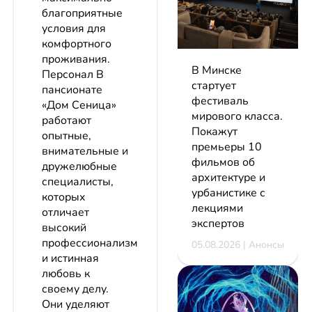
благоприятные
условия для
комфортного
проживания.
В Минске
Персонал В
стартует
пансионате
фестиваль
«Дом Сеница»
мирового класса.
работают
Покажут
опытные,
премьеры 10
внимательные и
фильмов об
дружелюбные
архитектуре и
специалисты,
урбанистике с
которых
лекциями
отличает
экспертов
высокий
профессионализм
05.08.2026 | Анонсы
и истинная
любовь к
своему делу.
Они уделяют