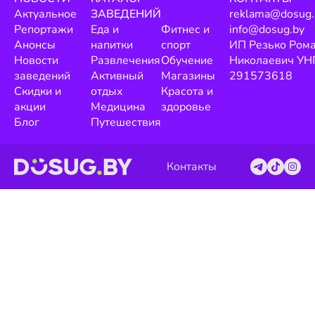
Актуальное
ЗАВЕДЕНИЙ
reklama@dosug.
Репортажи
Еда и
Фитнес и
info@dosug.by
Анонсы
напитки
спорт
ИП Резько Ром
Новости
Развлечения
Обучение
Николаевич УН
заведений
Активный
Магазины
291573618
Скидки и
отдых
Красота и
акции
Медицина
здоровье
Блог
Путешествия
Контакты