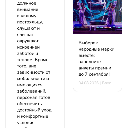
должное
внимание
каждому
постояльцу,
слушают и
слышат,
окружают
Выберем
искренней
народные марки
заботой и
вместе:
теплом. Кроме
заполните
того, вне
анкеты премии
зависимости от
до 7 сентября!
мобильности и
04.08.2026 | Блог
имеющихся
заболеваний,
персонал готов
обеспечить
достойный уход
и комфортные
условия