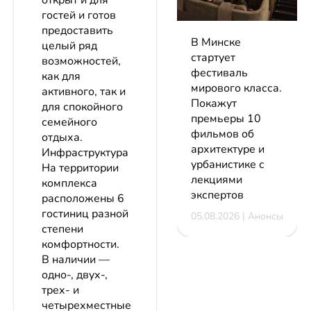
открыт и для
гостей и готов
предоставить
В Минске
целый ряд
стартует
возможностей,
фестиваль
как для
мирового класса.
активного, так и
Покажут
для спокойного
премьеры 10
семейного
фильмов об
отдыха.
архитектуре и
Инфраструктура
урбанистике с
На территории
лекциями
комплекса
экспертов
расположены 6
гостиниц разной
05.08.2026 | Анонсы
степени
комфортности.
В наличии —
одно-, двух-,
трех- и
четырехместные