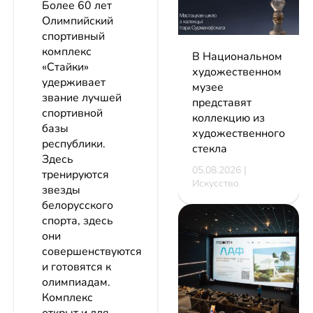
Более 60 лет
Олимпийский
спортивный
комплекс
В Национальном
«Стайки»
художественном
удерживает
музее
звание лучшей
представят
спортивной
коллекцию из
базы
художественного
республики.
стекла
Здесь
05.08.2026 |
тренируются
Искусство
звезды
белорусского
спорта, здесь
они
совершенствуются
и готовятся к
олимпиадам.
Комплекс