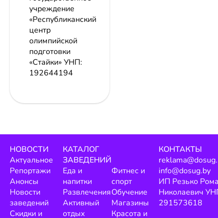
учреждение
«Республиканский
центр
олимпийской
подготовки
«Стайки»
УНП:
192644194
НОВОСТИ
КАТАЛОГ
КОНТАКТЫ
Актуальное
ЗАВЕДЕНИЙ
reklama@dosug.
Репортажи
Еда и
Фитнес и
info@dosug.by
Анонсы
напитки
спорт
ИП Резько Ром
Новости
Развлечения
Обучение
Николаевич УН
заведений
Активный
Магазины
291573618
Скидки и
отдых
Красота и