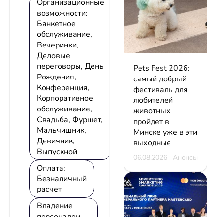
Организационные
возможности:
Банкетное
обслуживание,
Вечеринки,
Деловые
переговоры, День
Pets Fest 2026:
Рождения,
самый добрый
Конференция,
фестиваль для
Корпоративное
любителей
обслуживание,
животных
Свадьба, Фуршет,
пройдет в
Мальчишник,
Минске уже в эти
Девичник,
выходные
Выпускной
06.08.2026 | Анонсы
Оплата:
Безналичный
расчет
Владение
персоналом