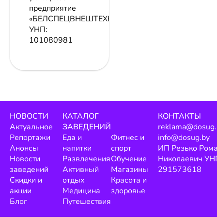
предприятие
«БЕЛСПЕЦВНЕШТЕХНИКА»
УНП:
101080981
НОВОСТИ
КАТАЛОГ
КОНТАКТЫ
Актуальное
ЗАВЕДЕНИЙ
reklama@dosug.
Репортажи
Еда и
Фитнес и
info@dosug.by
Анонсы
напитки
спорт
ИП Резько Ром
Новости
Развлечения
Обучение
Николаевич УН
заведений
Активный
Магазины
291573618
Скидки и
отдых
Красота и
акции
Медицина
здоровье
Блог
Путешествия