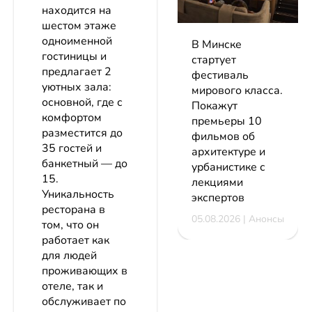
находится на
шестом этаже
одноименной
В Минске
гостиницы и
стартует
предлагает 2
фестиваль
уютных зала:
мирового класса.
основной, где с
Покажут
комфортом
премьеры 10
разместится до
фильмов об
35 гостей и
архитектуре и
банкетный — до
урбанистике с
15.
лекциями
Уникальность
экспертов
ресторана в
05.08.2026 | Анонсы
том, что он
работает как
для людей
проживающих в
отеле, так и
обслуживает по