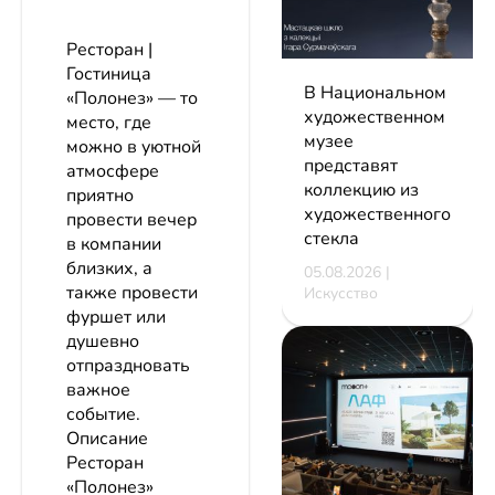
Ресторан |
Гостиница
В Национальном
«Полонез» — то
художественном
место, где
музее
можно в уютной
представят
атмосфере
коллекцию из
приятно
художественного
провести вечер
стекла
в компании
близких, а
05.08.2026 |
также провести
Искусство
фуршет или
душевно
отпраздновать
важное
событие.
Описание
Ресторан
«Полонез»