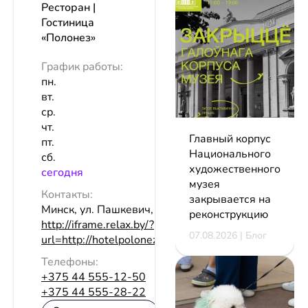
Ресторан |
Гостиница
«Полонез»
График работы:
пн.
вт.
ср.
чт.
Главный корпус
пт.
Национального
сб.
художественного
сeгодня
музея
Контакты:
закрывается на
Минск, ул. Пашкевич, 3
реконструкцию
http://iframe.relax.by/?
07.08.2026 | Блог
url=http://hotelpolonez.by/ru/restoran
Телефоны:
+375 44 555-12-50
+375 44 555-28-22