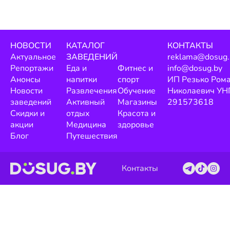
НОВОСТИ
КАТАЛОГ
КОНТАКТЫ
Актуальное
ЗАВЕДЕНИЙ
reklama@dosug.
Репортажи
Еда и
Фитнес и
info@dosug.by
Анонсы
напитки
спорт
ИП Резько Ром
Новости
Развлечения
Обучение
Николаевич УН
заведений
Активный
Магазины
291573618
Скидки и
отдых
Красота и
акции
Медицина
здоровье
Блог
Путешествия
Контакты