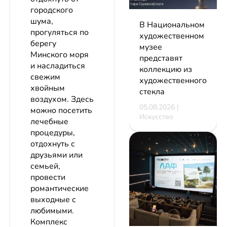
городского
шума,
В Национальном
прогуляться по
художественном
берегу
музее
Минского моря
представят
и насладиться
коллекцию из
свежим
художественного
хвойным
стекла
воздухом. Здесь
05.08.2026 |
можно посетить
Искусство
лечебные
процедуры,
отдохнуть с
друзьями или
семьей,
провести
романтические
выходные с
любимыми.
Комплекс