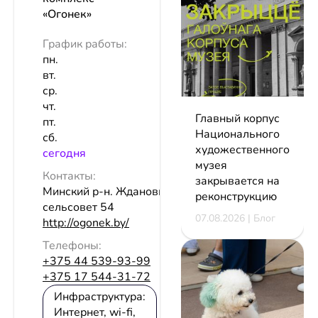
«Огонек»
График работы:
пн.
вт.
ср.
чт.
Главный корпус
пт.
Национального
сб.
художественного
сeгодня
музея
Контакты:
закрывается на
Минский р-н. Ждановичский
реконструкцию
сельсовет 54
07.08.2026 | Блог
http://ogonek.by/
Телефоны:
+375 44 539-93-99
+375 17 544-31-72
Инфраструктура:
Интернет, wi-fi,