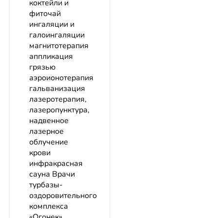
коктейли и
фиточай
ингаляции и
галоингаляции
магнитотерапия
аппликация
грязью
аэроионотерапия
гальванизация
лазеротерапия,
лазеропунктура,
надвенное
лазерное
облучение
крови
инфракрасная
сауна Врачи
турбазы-
оздоровительного
комплекса
«Огонек»