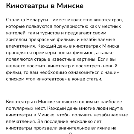
Кинотеатры в Минске
SKYLINE
Cinema
Столица Беларуси – имеет множество кинотеатров,
(Скайлайн
которые пользуются популярностью как у местных
Синема)
жителей, так и туристов и предлагают своим
зрителям прекрасные фильмы и незабываемые
нет
Рейтинг
впечатления. Каждый день в кинотеатрах Минска
рейтинга
Бобруйская улица,
проводятся премьеры новых фильмов, а также
6
появляются старые известные картины. Если вы
Сегодня до 23:00
желаете посетить кинотеатр и посмотреть новый
Телефоны
фильм, то вам необходимо ознакомиться с нашим
списком «топ кинотеатров» в конце статьи.
3D Кино‎ (ТЦ
«‎Замок»)
Кинотеатры в Минске являются одним из наиболее
нет
Рейтинг
популярных мест. Каждый день многие люди идут в
рейтинга
кинотеатры в Минске, чтобы получить незабываемые
пр-т Победителей,
65
впечатления. За последние несколько лет
Сегодня до 00:00
кинотеатры произвели значительное влияние на
Телефоны