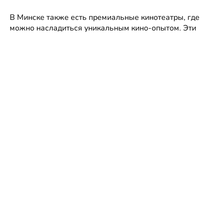
В Минске также есть премиальные кинотеатры, где
можно насладиться уникальным кино-опытом. Эти
кинотеатры предлагают высокое качество
изображения и звука, элитные кресла с
максимальным комфортом и большой выбор еды и
напитков.
Кинотеатры в Минске являются неотъемлемой
частью городской культуры и предлагают для
посетителей уникальный кино-опыт.
Преимущество фильмов в кинотеатре
Фильмы в кинотеатре имеют ряд преимуществ перед
другими формами просмотра:
- Качество изображения и звука: в кинотеатре
используются профессиональные проекторы и