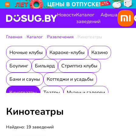
Новости
Каталог
Афиша
заведений
Главная
Каталог
Развлечения
Кинотеатры
Ночные клубы
Караоке-клубы
Казино
Боулинг
Бильярд
Стриптиз клубы
Бани и сауны
Коттеджи и усадьбы
Кинотеатры
Театры
Музеи и галереи
Концертные залы
Квесты
Галереи
Кинотеатры
Лабиринты для детей
Игра мафия
Найдено: 19 заведений
Клубы настольных игр
Интернет-кафе