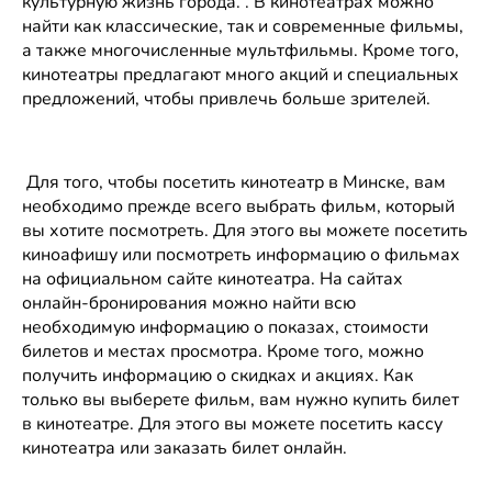
культурную жизнь города. . В кинотеатрах можно
найти как классические, так и современные фильмы,
а также многочисленные мультфильмы. Кроме того,
Москва
кинотеатры предлагают много акций и специальных
нет
Рейтинг
предложений, чтобы привлечь больше зрителей.
рейтинга
пр-т Победителей,
13
Сегодня до 22:00
Для того, чтобы посетить кинотеатр в Минске, вам
Телефоны
необходимо прежде всего выбрать фильм, который
вы хотите посмотреть. Для этого вы можете посетить
киноафишу или посмотреть информацию о фильмах
на официальном сайте кинотеатра. На сайтах
онлайн-бронирования можно найти всю
необходимую информацию о показах, стоимости
билетов и местах просмотра. Кроме того, можно
получить информацию о скидках и акциях. Как
только вы выберете фильм, вам нужно купить билет
в кинотеатре. Для этого вы можете посетить кассу
кинотеатра или заказать билет онлайн.