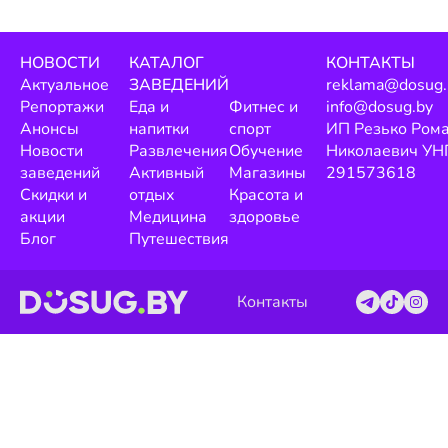
НОВОСТИ
КАТАЛОГ
КОНТАКТЫ
Актуальное
ЗАВЕДЕНИЙ
reklama@dosug.
Репортажи
Еда и
Фитнес и
info@dosug.by
Анонсы
напитки
спорт
ИП Резько Ром
Новости
Развлечения
Обучение
Николаевич УН
заведений
Активный
Магазины
291573618
Скидки и
отдых
Красота и
акции
Медицина
здоровье
Блог
Путешествия
Контакты