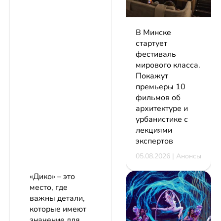
В Минске
стартует
фестиваль
мирового класса.
Покажут
премьеры 10
фильмов об
архитектуре и
урбанистике с
лекциями
экспертов
05.08.2026 | Анонсы
«Дико» – это
место, где
важны детали,
которые имеют
значение для