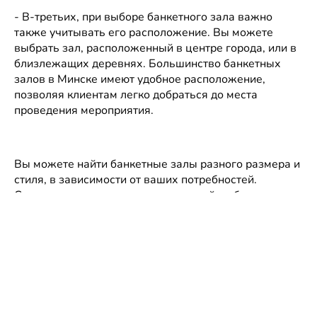
- В-третьих, при выборе банкетного зала важно
также учитывать его расположение. Вы можете
выбрать зал, расположенный в центре города, или в
близлежащих деревнях. Большинство банкетных
залов в Минске имеют удобное расположение,
позволяя клиентам легко добраться до места
проведения мероприятия.
Вы можете найти банкетные залы разного размера и
стиля, в зависимости от ваших потребностей.
Существует множество предложений по банкетным
залам в Минске, так что вы можете легко найти то,
что подходит вашим требованиям и бюджету. Вы
можете легко найти информацию в интернете или в
газетах и журналах. Вы также можете запросить
рекомендации у своих друзей и родственников.
Выбор банкетных залов в Минске - отличный способ
создать незабываемое свадьбу и праздничное