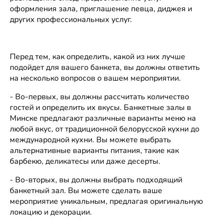
рейтинга
оформления зала, приглашение певца, диджея и
пос.Валерьяново,
других профессиональных услуг.
ул.Радужная,1б
Сегодня до 23:00
Телефоны
www.cubecafe.by
Перед тем, как определить, какой из них лучше
подойдет для вашего банкета, вы должны ответить
на несколько вопросов о вашем мероприятии.
- Во-первых, вы должны рассчитать количество
гостей и определить их вкусы. Банкетные залы в
Минске предлагают различные варианты меню на
любой вкус, от традиционной белорусской кухни до
международной кухни. Вы можете выбрать
альтернативные варианты питания, такие как
барбекю, деликатесы или даже десерты.
- Во-вторых, вы должны выбрать подходящий
банкетный зал. Вы можете сделать ваше
мероприятие уникальным, предлагая оригинальную
локацию и декорации.