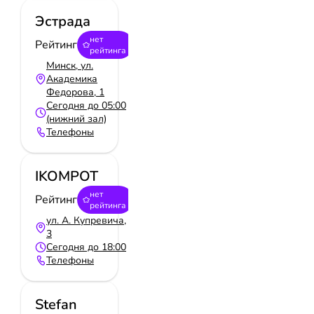
Эстрада
нет
Рейтинг
рейтинга
Минск, ул.
Академика
Федорова, 1
Сегодня до 05:00
(нижний зал)
Телефоны
IKOMPOT
нет
Рейтинг
рейтинга
ул. А. Купревича,
3
Сегодня до 18:00
Телефоны
Stefan