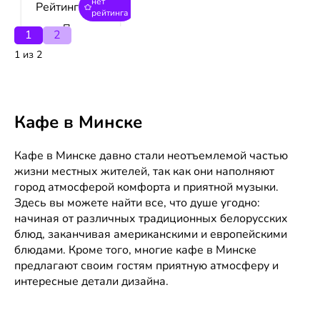
нет
Рейтинг
рейтинга
ул. Пономаренко,
1
2
34
1 из 2
Сегодня до 02:00
Телефоны
www.kafe.by
Кафе в Минске
Менск
нет
Рейтинг
Кафе в Минске давно стали неотъемлемой частью
рейтинга
жизни местных жителей, так как они наполняют
Минск, ул.
Советская, 9
город атмосферой комфорта и приятной музыки.
Сегодня до 10:00
Здесь вы можете найти все, что душе угодно:
—23:00
начиная от различных традиционных белорусских
Телефоны
блюд, заканчивая американскими и европейскими
блюдами. Кроме того, многие кафе в Минске
предлагают своим гостям приятную атмосферу и
Jungle Lounge
интересные детали дизайна.
Cafe
нет
Рейтинг