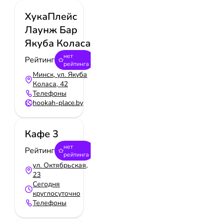
ХукаПлейс
Лаунж Бар
Якуба Коласа
нет
Рейтинг
рейтинга
Минск, ул. Якуба
Коласа, 42
Телефоны
hookah-place.by
Кафе 3
нет
Рейтинг
рейтинга
ул. Октябрьская,
23
Сегодня
круглосуточно
Телефоны