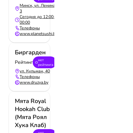
Минск, ул. Ленина,
3
Сегодня до 12:00—
00:00
Телефоны
www.planetsushi.by
Биргарден
нет
Рейтинг
рейтинга
ул. Кульман, 40
Телефоны
www.druzya.by
Мята Royal
Hookah Club
(Мята Роял
Хука Клаб)
нет