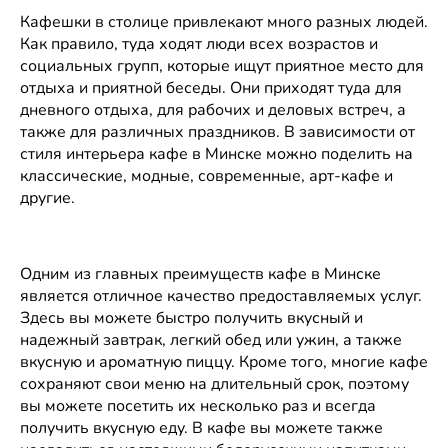
рейтинга
Кафешки в столице привлекают много разных людей.
Домбровская, 9
Сегодня до 02:00
Как правило, туда ходят люди всех возрастов и
Телефоны
социальных групп, которые ищут приятное место для
jcafe.by
отдыха и приятной беседы. Они приходят туда для
дневного отдыха, для рабочих и деловых встреч, а
также для различных праздников. В зависимости от
Stefan
стиля интерьера кафе в Минске можно поделить на
(Стефан)
классические, модные, современные, арт-кафе и
нет
другие.
Рейтинг
рейтинга
г. Минск, пер.
Козлова, 7
Сегодня до 23:00
Одним из главных преимуществ кафе в Минске
Телефоны
является отличное качество предоставляемых услуг.
Здесь вы можете быстро получить вкусный и
надежный завтрак, легкий обед или ужин, а также
IKOMPOT
вкусную и ароматную пиццу. Кроме того, многие кафе
нет
сохраняют свои меню на длительный срок, поэтому
Рейтинг
рейтинга
вы можете посетить их несколько раз и всегда
ул. А. Купревича,
получить вкусную еду. В кафе вы можете также
3