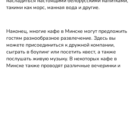
насладиться настоящими белорусскими напитками,
Сегодня до 18:00
такими как морс, манная вода и другие.
Телефоны
ШексПИР
Наконец, многие кафе в Минске могут предложить
нет
Рейтинг
гостям разнообразное развлечение. Здесь вы
рейтинга
можете присоединиться к дружной компании,
Минск, ул. М.
сыграть в боулинг или посетить квест, а также
Богдановича, 7
послушать живую музыку. В некоторых кафе в
Сегодня до 02:00
Телефоны
Минске также проводят различные вечеринки и
концерты.
Зеленый Луг
нет
Рейтинг
В общем, кафе в Минске – это отличное место для
рейтинга
посещения ежедневно или в праздники. В них вы
ул. Калиновского,
найдете вкусную еду, приятную атмосферу и другие
111Б
Сегодня до 23:00
услуги, которые помогут вам и вашим друзьям и
Телефоны
близким получить максимальное удовольствие и
www.bistro-
комфорт во время посещения кафе в Минске.
olymp.by