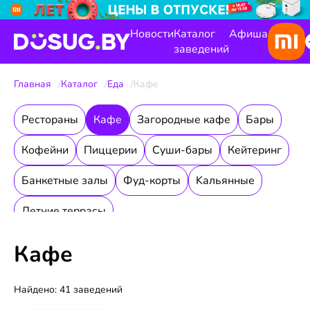
Новости
Каталог
Афиша
заведений
Главная
Каталог
Еда
Кафе
Рестораны
Кафе
Загородные кафе
Бары
Кофейни
Пиццерии
Суши-бары
Кейтеринг
Банкетные залы
Фуд-корты
Kальянные
Летние террасы
Кафе
Найдено: 41 заведений